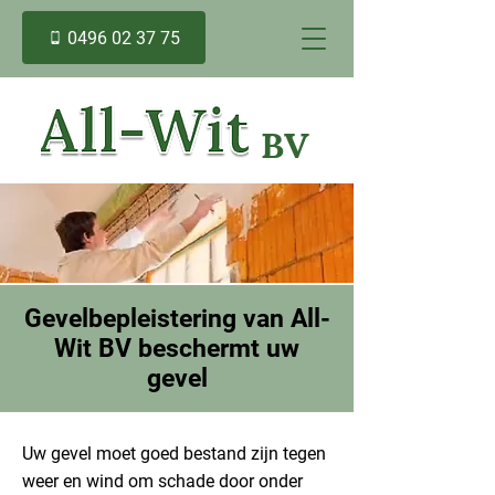
0496 02 37 75
BV
Gevelbepleistering van All-
Wit BV beschermt uw
gevel
Uw gevel moet goed bestand zijn tegen
weer en wind om schade door onder