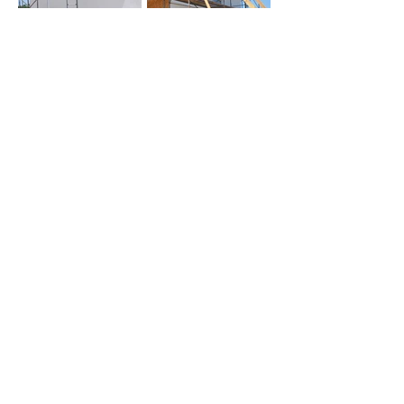
All-Wit BV
Contacteer ons
Bereken route
Steenweg Deinze 145
9810 Nazareth-De Pinte
0496 02 37 75
09 384 73 38
allwit@telenet.be